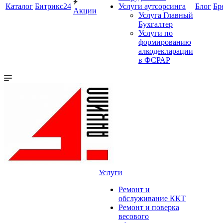
Каталог
Битрикс24
Услуги аутсорсинга
Блог
Бр
Акции
Услуга Главный
Бухгалтер
Услуги по
формированию
алкодекларации
в ФСРАР
Услуги
Ремонт и
обслуживание ККТ
Ремонт и поверка
весового