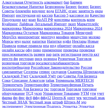
Алкогольная Отчетность
алкомаркет
бар
Бармен
Безалкогольные Напитки
Безрозницы
Бизнес
бизнес
Бизнес
Советы
блокчейн
вендинг
вода
ЕГАИС
егаис
занятость
икра
Импорт
инструкция
ип
кассир
Кассир 5
кассовое по
Качество
Продукции
ккт
коап
КоАП РФ
консервы
контроль
корм
Куайринг
Лайфхак
Легальный Импорт
лкип
Маркетплейс
маркировка
Маркировка
маркировка 2024
Маркировка 2024
Маркировка Остатков
Маркировка Товаров
Меркурий
МерчТех
минпромторг
минтруд
минфин
мишустин
молоко
Морсы
мчд
налог
напитки
Напитки
ндфл
Нектары
Новые
Правила
новые правила
нпа
нпд
общепит
онлайн касса
онлайн кассы
офд
пиво
применение
проверка
проверки
прослеживаемость
размен
рар
ратк
регистрация
реестр ккт
реестр фн
ресторан
риск
розница
Розничная Торговля
розничная торговля
росалкогольтабакконтроль
роспотребнадзор
Российское Законодательство
Россия
самозанятые
Селлеры
сервис
силуанов
Сканеры Штрихкодов
Складской Учет
Складской Учёт
смз
Советы Для Бизнеса
Соки
Списание Алкоголя
табак
Терминалы MERTECH
Термопечать
Термотрансфер
Термотрансферная Печать
Технологии Для Бизнеса
ткс
торговля
Торговля
торговое
оборудование
ТСД
укэп
Управление Товарами
УТМ
утм
учет
фарма
фн
фнс
фсб
ффд
ффд12
Центр-К
црпт
чек
честный знак
Честный ЗНАК
Честный знак
штраф
Штрих-М
эдо
эксперимент
Электронная Подпись
Этикетка
Этикетки