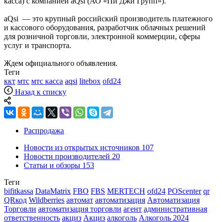
касса) с компанией aQsi (АО «Пи Джи Групп»).
aQsi — это крупный российский производитель платежного
и кассового оборудования, разработчик облачных решений
для розничной торговли, электронной коммерции, сферы
услуг и транспорта.
Ждем официального объявления.
Теги
ккт
мтс
мтс касса
aqsi
litebox
ofd24
Назад к списку
Распродажа
Новости из открытых источников
107
Новости производителей
20
Статьи и обзоры
153
Теги
bifitkassa
DataMatrix
FBO
FBS
MERTECH
ofd24
POScenter
qr
QRкод
Wildberries
автомат
автоматизация
Автоматизация
Торговли
автоматизация торговли
агент
административная
ответственность
акциз
Акциз
алкоголь
Алкоголь 2024