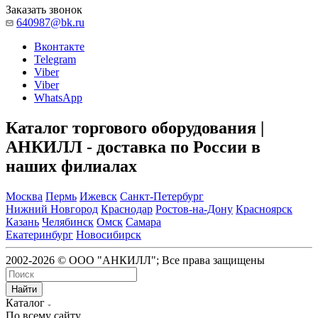
Заказать звонок
640987@bk.ru
Вконтакте
Telegram
Viber
Viber
WhatsApp
Каталог торгового оборудования |
АНКИЛЛ - доставка по России в
наших филиалах
Москва
Пермь
Ижевск
Санкт-Петербург
Нижний Новгород
Краснодар
Ростов-на-Дону
Красноярск
Казань
Челябинск
Омск
Самара
Екатеринбург
Новосибирск
2002-2026 © ООО "АНКИЛЛ"; Все права защищены
Найти
Каталог
По всему сайту