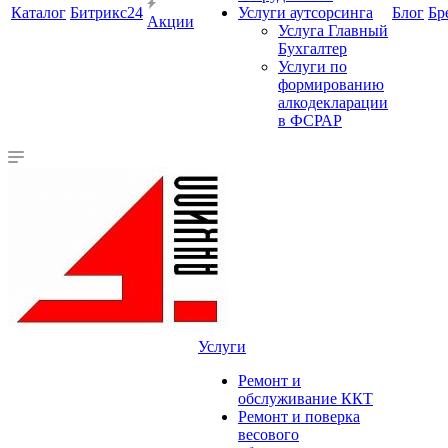
Каталог
Битрикс24
Услуги аутсорсинга
Блог
Бр
Акции
Услуга Главный
Бухгалтер
Услуги по
формированию
алкодекларации
в ФСРАР
Услуги
Ремонт и
обслуживание ККТ
Ремонт и поверка
весового