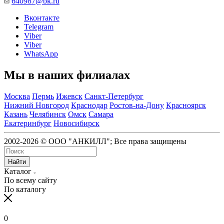
640987@bk.ru
Вконтакте
Telegram
Viber
Viber
WhatsApp
Мы в наших филиалах
Москва
Пермь
Ижевск
Санкт-Петербург
Нижний Новгород
Краснодар
Ростов-на-Дону
Красноярск
Казань
Челябинск
Омск
Самара
Екатеринбург
Новосибирск
2002-2026 © ООО "АНКИЛЛ"; Все права защищены
Найти
Каталог
По всему сайту
По каталогу
0