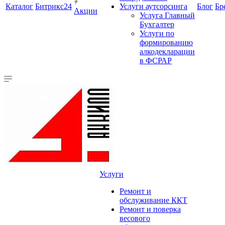
Каталог
Битрикс24
Услуги аутсорсинга
Блог
Бр
Акции
Услуга Главный
Бухгалтер
Услуги по
формированию
алкодекларации
в ФСРАР
Услуги
Ремонт и
обслуживание ККТ
Ремонт и поверка
весового