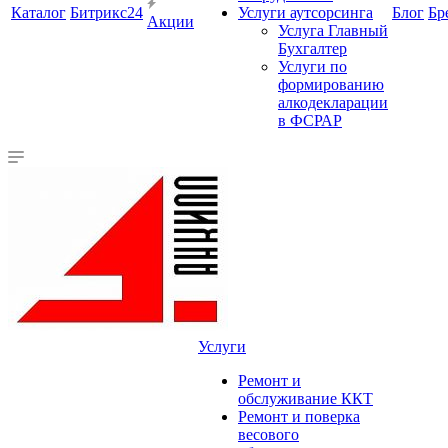
Каталог
Битрикс24
Услуги аутсорсинга
Блог
Бр
Акции
Услуга Главный
Бухгалтер
Услуги по
формированию
алкодекларации
в ФСРАР
Услуги
Ремонт и
обслуживание ККТ
Ремонт и поверка
весового