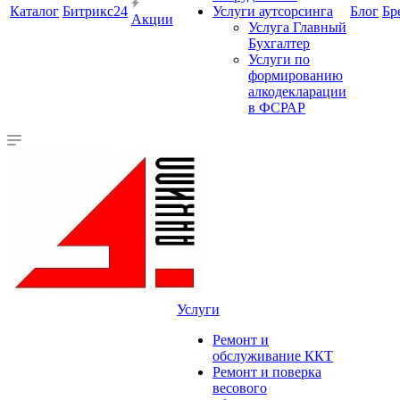
Каталог
Битрикс24
Услуги аутсорсинга
Блог
Бр
Акции
Услуга Главный
Бухгалтер
Услуги по
формированию
алкодекларации
в ФСРАР
Услуги
Ремонт и
обслуживание ККТ
Ремонт и поверка
весового