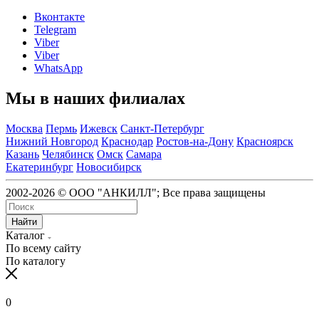
Вконтакте
Telegram
Viber
Viber
WhatsApp
Мы в наших филиалах
Москва
Пермь
Ижевск
Санкт-Петербург
Нижний Новгород
Краснодар
Ростов-на-Дону
Красноярск
Казань
Челябинск
Омск
Самара
Екатеринбург
Новосибирск
2002-2026 © ООО "АНКИЛЛ"; Все права защищены
Найти
Каталог
По всему сайту
По каталогу
0