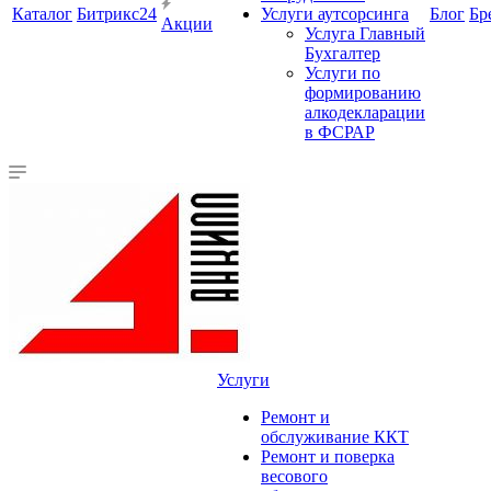
Каталог
Битрикс24
Услуги аутсорсинга
Блог
Бр
Акции
Услуга Главный
Бухгалтер
Услуги по
формированию
алкодекларации
в ФСРАР
Услуги
Ремонт и
обслуживание ККТ
Ремонт и поверка
весового