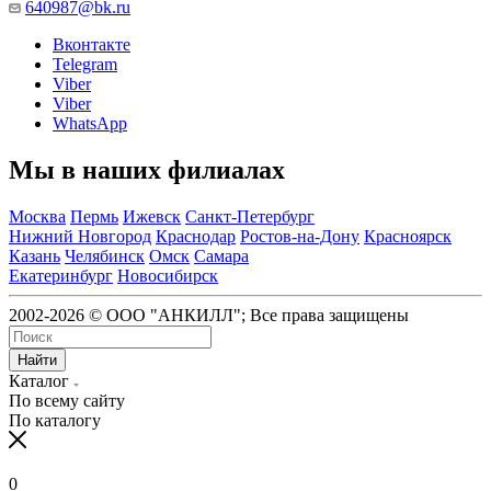
640987@bk.ru
Вконтакте
Telegram
Viber
Viber
WhatsApp
Мы в наших филиалах
Москва
Пермь
Ижевск
Санкт-Петербург
Нижний Новгород
Краснодар
Ростов-на-Дону
Красноярск
Казань
Челябинск
Омск
Самара
Екатеринбург
Новосибирск
2002-2026 © ООО "АНКИЛЛ"; Все права защищены
Найти
Каталог
По всему сайту
По каталогу
0