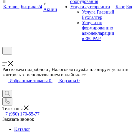
оборудования
Каталог
Битрикс24
Услуги аутсорсинга
Блог
Бр
Акции
Услуга Главный
Бухгалтер
Услуги по
формированию
алкодекларации
в ФСРАР
Расскажем подробно о , Налоговая служба планирует усилить
контроль за использованием онлайн-касс
Избранные товары
0
Корзина
0
Телефоны
+7 (950) 170-55-77
Заказать звонок
Каталог