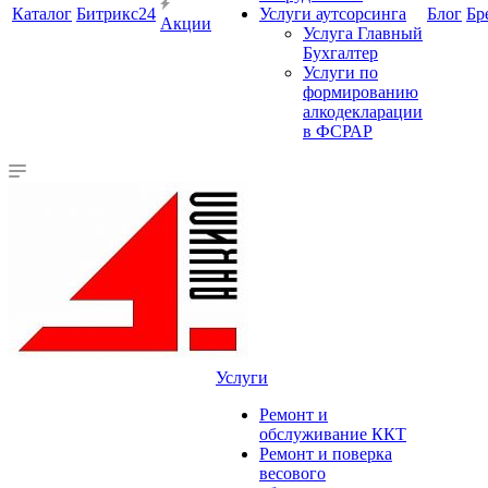
Каталог
Битрикс24
Услуги аутсорсинга
Блог
Бр
Акции
Услуга Главный
Бухгалтер
Услуги по
формированию
алкодекларации
в ФСРАР
Услуги
Ремонт и
обслуживание ККТ
Ремонт и поверка
весового