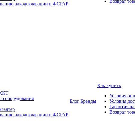
Возврат тов
ованию алкодекларации в ФСРАР
Как купить
 ККТ
Условия оп
го оборудования
Блог
Бренды
Условия дос
Гарантия на
хгалтер
Возврат тов
ованию алкодекларации в ФСРАР