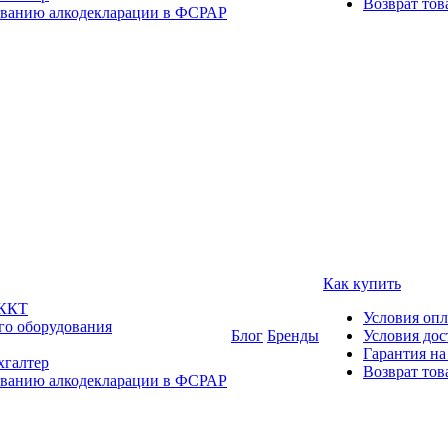
Возврат тов
ованию алкодекларации в ФСРАР
Как купить
 ККТ
Условия оп
го оборудования
Блог
Бренды
Условия дос
Гарантия на
хгалтер
Возврат тов
ованию алкодекларации в ФСРАР