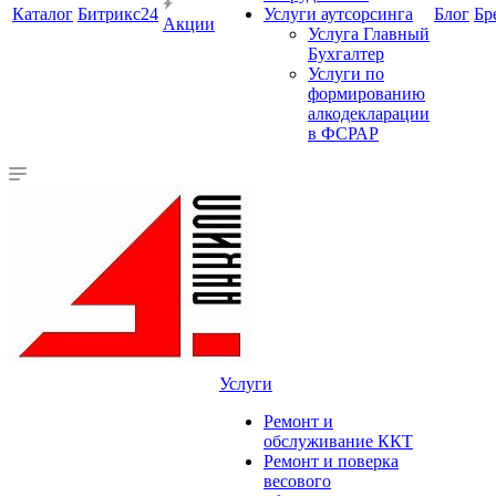
Каталог
Битрикс24
Услуги аутсорсинга
Блог
Бр
Акции
Услуга Главный
Бухгалтер
Услуги по
формированию
алкодекларации
в ФСРАР
Услуги
Ремонт и
обслуживание ККТ
Ремонт и поверка
весового