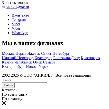
Заказать звонок
640987@bk.ru
Вконтакте
Telegram
Viber
Viber
WhatsApp
Мы в наших филиалах
Москва
Пермь
Ижевск
Санкт-Петербург
Нижний Новгород
Краснодар
Ростов-на-Дону
Красноярск
Казань
Челябинск
Омск
Самара
Екатеринбург
Новосибирск
2002-2026 © ООО "АНКИЛЛ"; Все права защищены
Найти
Каталог
По всему сайту
По каталогу