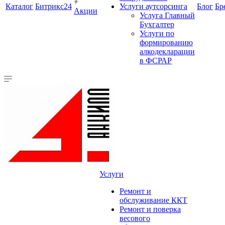
Каталог
Битрикс24
Услуги аутсорсинга
Блог
Бр
Акции
Услуга Главный
Бухгалтер
Услуги по
формированию
алкодекларации
в ФСРАР
Услуги
Ремонт и
обслуживание ККТ
Ремонт и поверка
весового