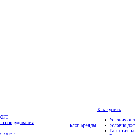
Как купить
 ККТ
Условия оп
го оборудования
Блог
Бренды
Условия дос
Гарантия на
хгалтер