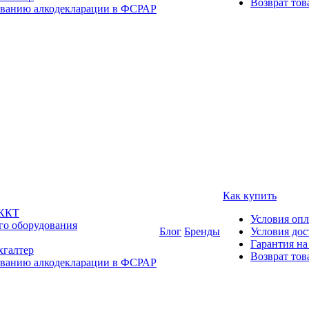
Возврат тов
ованию алкодекларации в ФСРАР
Как купить
 ККТ
Условия оп
го оборудования
Блог
Бренды
Условия дос
Гарантия на
хгалтер
Возврат тов
ованию алкодекларации в ФСРАР