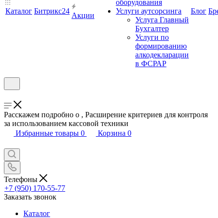
оборудования
Каталог
Битрикс24
Услуги аутсорсинга
Блог
Бр
Акции
Услуга Главный
Бухгалтер
Услуги по
формированию
алкодекларации
в ФСРАР
Расскажем подробно о , Расширение критериев для контроля
за использованием кассовой техники
Избранные товары
0
Корзина
0
Телефоны
+7 (950) 170-55-77
Заказать звонок
Каталог