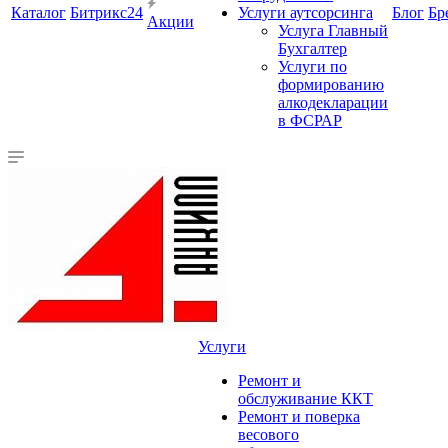
Каталог
Битрикс24
Услуги аутсорсинга
Блог
Бр
Акции
Услуга Главный
Бухгалтер
Услуги по
формированию
алкодекларации
в ФСРАР
Услуги
Ремонт и
обслуживание ККТ
Ремонт и поверка
весового