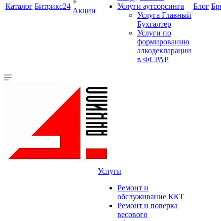
Каталог
Битрикс24
Услуги аутсорсинга
Блог
Бр
Акции
Услуга Главный
Бухгалтер
Услуги по
формированию
алкодекларации
в ФСРАР
Услуги
Ремонт и
обслуживание ККТ
Ремонт и поверка
весового