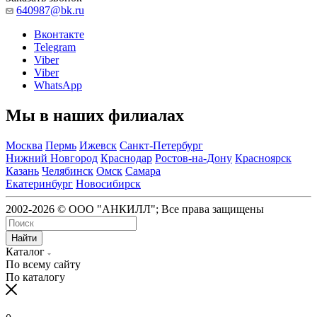
640987@bk.ru
Вконтакте
Telegram
Viber
Viber
WhatsApp
Мы в наших филиалах
Москва
Пермь
Ижевск
Санкт-Петербург
Нижний Новгород
Краснодар
Ростов-на-Дону
Красноярск
Казань
Челябинск
Омск
Самара
Екатеринбург
Новосибирск
2002-2026 © ООО "АНКИЛЛ"; Все права защищены
Найти
Каталог
По всему сайту
По каталогу