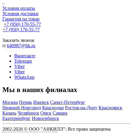
Условия оплаты
Условия доставки
Гарантия на товар
+7 (950) 170-55-77
+7 (950) 170-55-77
Заказать звонок
640987@bk.ru
Вконтакте
Telegram
Viber
Viber
WhatsApp
Мы в наших филиалах
Москва
Пермь
Ижевск
Санкт-Петербург
Нижний Новгород
Краснодар
Ростов-на-Дону
Красноярск
Казань
Челябинск
Омск
Самара
Екатеринбург
Новосибирск
2002-2026 © ООО "АНКИЛЛ"; Все права защищены