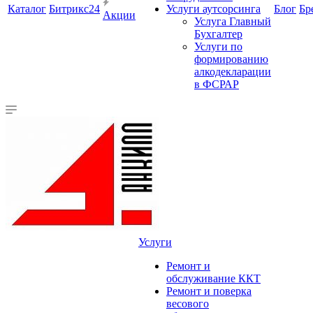
Каталог
Битрикс24
Услуги аутсорсинга
Блог
Бр
Акции
Услуга Главный
Бухгалтер
Услуги по
формированию
алкодекларации
в ФСРАР
Услуги
Ремонт и
обслуживание ККТ
Ремонт и поверка
весового