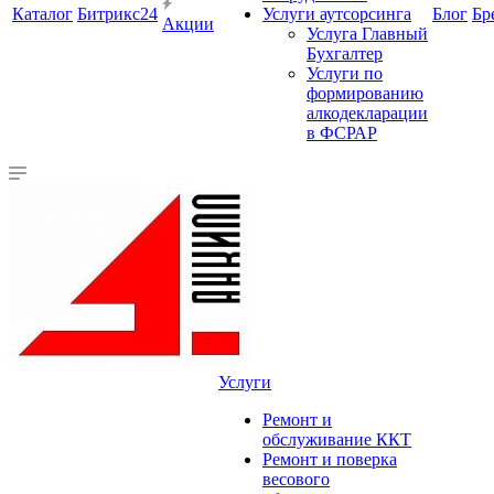
Каталог
Битрикс24
Услуги аутсорсинга
Блог
Бр
Акции
Услуга Главный
Бухгалтер
Услуги по
формированию
алкодекларации
в ФСРАР
Услуги
Ремонт и
обслуживание ККТ
Ремонт и поверка
весового