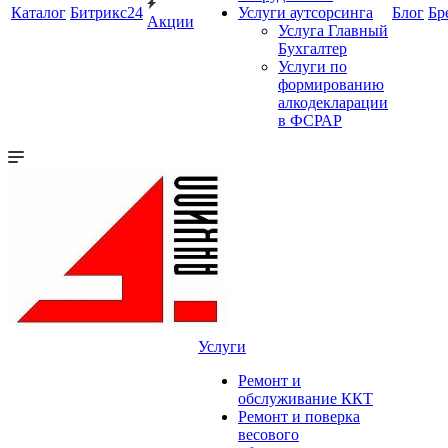
Каталог
Битрикс24
Услуги аутсорсинга
Блог
Бр
Акции
Услуга Главный
Бухгалтер
Услуги по
формированию
алкодекларации
в ФСРАР
Услуги
Ремонт и
обслуживание ККТ
Ремонт и поверка
весового