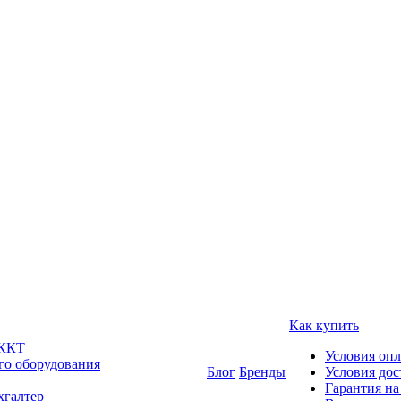
Как купить
 ККТ
Условия оп
го оборудования
Блог
Бренды
Условия дос
Гарантия на
хгалтер