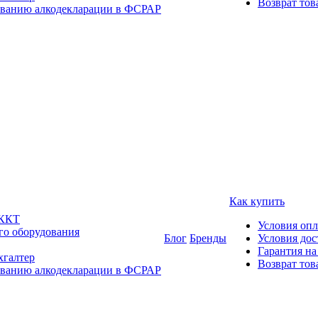
Возврат тов
ованию алкодекларации в ФСРАР
Как купить
 ККТ
Условия оп
го оборудования
Блог
Бренды
Условия дос
Гарантия на
хгалтер
Возврат тов
ованию алкодекларации в ФСРАР