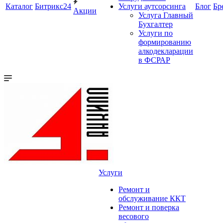
Каталог
Битрикс24
Услуги аутсорсинга
Блог
Бр
Акции
Услуга Главный
Бухгалтер
Услуги по
формированию
алкодекларации
в ФСРАР
Услуги
Ремонт и
обслуживание ККТ
Ремонт и поверка
весового