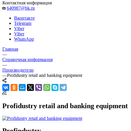
Контактная информация
640987@bk.ru
Вконтакте
Telegram
Viber
Viber
WhatsApp
Главная
—
Справочная информация
—
Производители
—
Profidustry retail and banking equipment
Profidustry retail and banking equipment
Profindustry