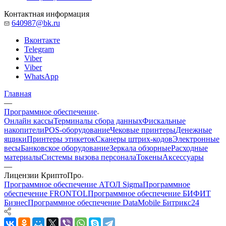
Контактная информация
640987@bk.ru
Вконтакте
Telegram
Viber
Viber
WhatsApp
Главная
—
Программное обеспечение
Онлайн кассы
Терминалы сбора данных
Фискальные
накопители
POS-оборудование
Чековые принтеры
Денежные
ящики
Принтеры этикеток
Сканеры штрих-кодов
Электронные
весы
Банковское оборудование
Зеркала обзорные
Расходные
материалы
Системы вызова персонала
Токены
Аксессуары
—
Лицензии КриптоПро
Программное обеспечение АТОЛ Sigma
Программное
обеспечение FRONTOL
Программное обеспечение БИФИТ
Бизнес
Программное обеспечение DataMobile
Битрикс24