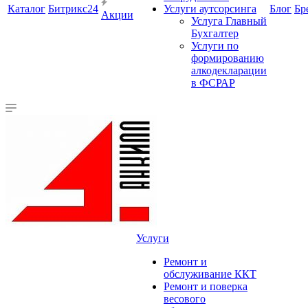
Каталог
Битрикс24
Услуги аутсорсинга
Блог
Бр
Акции
Услуга Главный
Бухгалтер
Услуги по
формированию
алкодекларации
в ФСРАР
Услуги
Ремонт и
обслуживание ККТ
Ремонт и поверка
весового