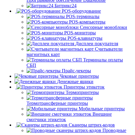
Программное обеспечение DataMobile
Битрикс24
POS-оборудование
POS-терминалы
POS-компьютеры
Сенсорные моноблоки
POS-мониторы
POS-клавиатуры
Дисплеи покупателя
Считыватели
магнитных карт
Терминалы оплаты
СБП
Прайс-чекеры
Чековые принтеры
Денежные ящики
Принтеры этикеток
Термопринтеры
Термотрансферные принтеры
Мобильные принтеры
Внешние
смотчики этикеток
Сканеры штрих-кодов
Проводные