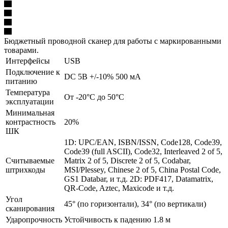
Бюджетный проводной сканер для работы с маркированными
товарами.
Интерфейсы
USB
Подключение к
DC 5В +/-10% 500 мА
питанию
Температура
От -20°C до 50°C
эксплуатации
Минимальная
контрастность
20%
ШК
1D: UPC/EAN, ISBN/ISSN, Code128, Code39,
Code39 (full ASCII), Code32, Interleaved 2 of 5,
Считываемые
Matrix 2 of 5, Discrete 2 of 5, Codabar,
штрихкоды
MSI/Plessey, Chinese 2 of 5, China Postal Code,
GS1 Databar, и т.д. 2D: PDF417, Datamatrix,
QR-Code, Aztec, Maxicode и т.д.
Угол
45° (по горизонтали), 34° (по вертикали)
сканирования
Ударопрочность
Устойчивость к падению 1.8 м