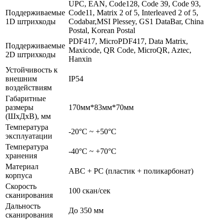
UPC, EAN, Code128, Code 39, Code 93,
Поддерживаемые
Code11, Matrix 2 of 5, Interleaved 2 of 5,
1D штрихкоды
Codabar,MSI Plessey, GS1 DataBar, China
Postal, Korean Postal
PDF417, MicroPDF417, Data Matrix,
Поддерживаемые
Maxicode, QR Code, MicroQR, Aztec,
2D штрихкоды
Hanxin
Устойчивость к
внешним
IP54
воздействиям
Габаритные
размеры
170мм*83мм*70мм
(ШхДхВ), мм
Температура
-20°С ~ +50°С
эксплуатации
Температура
-40°С ~ +70°С
хранения
Материал
ABC + PC (пластик + поликарбонат)
корпуса
Скорость
100 скан/сек
сканирования
Дальность
До 350 мм
сканирования