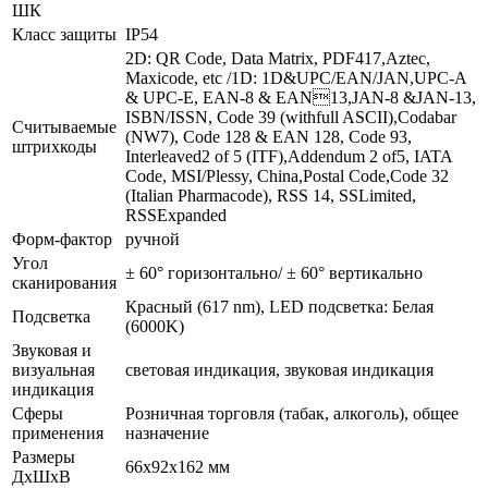
ШК
Класс защиты
IP54
2D: QR Code, Data Matrix, PDF417,Aztec,
Maxicode, etc /1D: 1D&UPC/EAN/JAN,UPC-A
& UPC-E, EAN-8 & EAN13,JAN-8 &JAN-13,
ISBN/ISSN, Code 39 (withfull ASCII),Codabar
Считываемые
(NW7), Code 128 & EAN 128, Code 93,
штрихкоды
Interleaved2 of 5 (ITF),Addendum 2 of5, IATA
Code, MSI/Plessy, China,Postal Code,Code 32
(Italian Pharmacode), RSS 14, SSLimited,
RSSExpanded
Форм-фактор
ручной
Угол
± 60° горизонтально/ ± 60° вертикально
сканирования
Красный (617 nm), LED подсветка: Белая
Подсветка
(6000K)
Звуковая и
визуальная
световая индикация, звуковая индикация
индикация
Сферы
Розничная торговля (табак, алкоголь), общее
применения
назначение
Размеры
66x92x162 мм
ДхШхВ