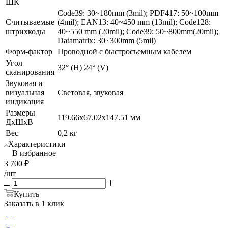
ШК
Code39: 30~180mm (3mil); PDF417: 50~100mm
Считываемые
(4mil); EAN13: 40~450 mm (13mil); Code128:
штрихкоды
40~550 mm (20mil); Code39: 50~800mm(20mil);
Datamatrix: 30~300mm (5mil)
Форм-фактор
Проводной с быстросъемным кабелем
Угол
32° (H) 24° (V)
сканирования
Звуковая и
визуальная
Световая, звуковая
индикация
Размеры
119.66x67.02x147.51 мм
ДхШхВ
Вес
0,2 кг
Характеристики
В избранное
3 700
₽
/шт
Купить
Заказать в 1 клик