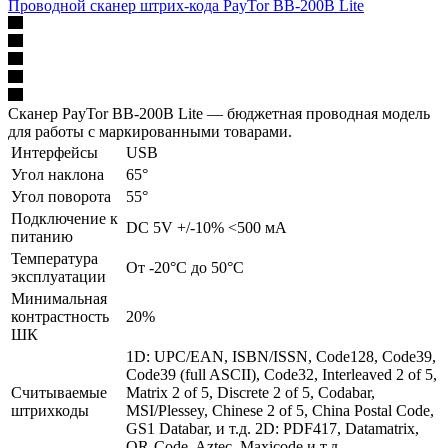
Проводной сканер штрих-кода PayTor BB-200B Lite
Сканер PayTor BB-200B Lite — бюджетная проводная модель
для работы с маркированными товарами.
Интерфейсы
USB
Угол наклона
65°
Угол поворота
55°
Подключение к
DC 5V +/-10% <500 мА
питанию
Температура
От -20°C до 50°C
эксплуатации
Минимальная
контрастность
20%
ШК
1D: UPC/EAN, ISBN/ISSN, Code128, Code39,
Code39 (full ASCII), Code32, Interleaved 2 of 5,
Считываемые
Matrix 2 of 5, Discrete 2 of 5, Codabar,
штрихкоды
MSI/Plessey, Chinese 2 of 5, China Postal Code,
GS1 Databar, и т.д. 2D: PDF417, Datamatrix,
QR-Code, Aztec, Maxicode и т.д.