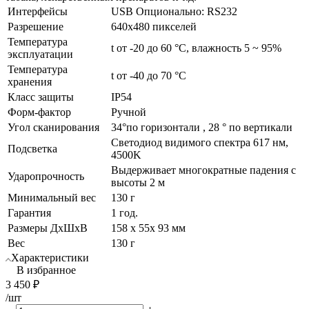
Интерфейсы
USB Опционально: RS232
Разрешение
640х480 пикселей
Температура
t от -20 до 60 °C, влажность 5 ~ 95%
эксплуатации
Температура
t от -40 до 70 °C
хранения
Класс защиты
IP54
Форм-фактор
Ручной
Угол сканирования
34°по горизонтали , 28 ° по вертикали
Светодиод видимого спектра 617 нм,
Подсветка
4500K
Выдерживает многократные падения с
Ударопрочность
высоты 2 м
Минимальный вес
130 г
Гарантия
1 год.
Размеры ДхШхВ
158 х 55х 93 мм
Вес
130 г
Характеристики
В избранное
3 450
₽
/шт