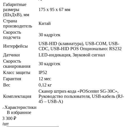
Габаритные
размеры
175 х 95 х 67 мм
(ШхДхВ), мм
Страна
Китай
производитель
Скорость
30 кадр/сек
подсчета
USB-HID (клавиатура), USB-COM, USB-
Интерфейсы
CDC, USB-HID POS Опционально: RS232
Датчики
LED-индикация, Звуковой сигнал
Скорость
30 кадр/сек
сканирования
Класс защиты
IP52
Гарантия
12 мес
Вес
0,12 кг
Сканер штрих-кода «POScenter SG-30C»,
Комплектация
Руководство пользователя, USB-кабель (RJ-
45 – USB-A)
Характеристики
В избранное
3 300
₽
/шт