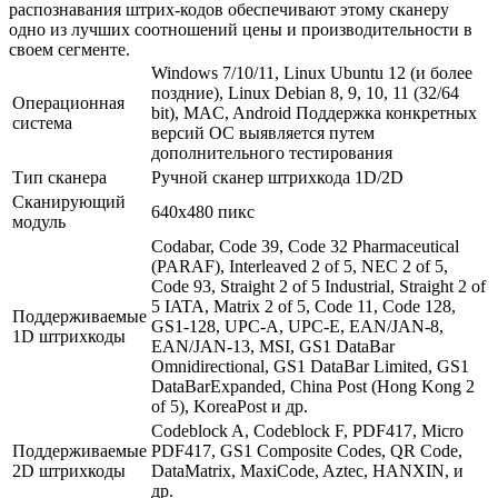
распознавания штрих-кодов обеспечивают этому сканеру
одно из лучших соотношений цены и производительности в
своем сегменте.
Windows 7/10/11, Linux Ubuntu 12 (и более
поздние), Linux Debian 8, 9, 10, 11 (32/64
Операционная
bit), MAC, Android Поддержка конкретных
система
версий ОС выявляется путем
дополнительного тестирования
Тип сканера
Ручной сканер штрихкода 1D/2D
Сканирующий
640х480 пикс
модуль
Codabar, Code 39, Code 32 Pharmaceutical
(PARAF), Interleaved 2 of 5, NEC 2 of 5,
Code 93, Straight 2 of 5 Industrial, Straight 2 of
5 IATA, Matrix 2 of 5, Code 11, Code 128,
Поддерживаемые
GS1-128, UPC-A, UPC-E, EAN/JAN-8,
1D штрихкоды
EAN/JAN-13, MSI, GS1 DataBar
Omnidirectional, GS1 DataBar Limited, GS1
DataBarExpanded, China Post (Hong Kong 2
of 5), KoreaPost и др.
Codeblock A, Codeblock F, PDF417, Micro
Поддерживаемые
PDF417, GS1 Composite Codes, QR Code,
2D штрихкоды
DataMatrix, MaxiCode, Aztec, HANXIN, и
др.