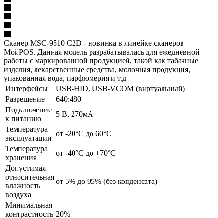
Сканер MSC-9510 C2D - новинка в линейке сканеров
МойPOS. Данная модель разрабатывалась для ежедневной
работы с маркированной продукцией, такой как табачные
изделия, лекарственные средства, молочная продукция,
упакованная вода, парфюмерия и т.д.
Интерфейсы
USB-HID, USB-VCOM (виртуальный)
Разрешение
640:480
Подключение
5 В, 270мА
к питанию
Температура
от -20°C до 60°C
эксплуатации
Температура
от -40°C до +70°C
хранения
Допустимая
относительная
от 5% до 95% (без конденсата)
влажность
воздуха
Минимальная
контрастность
20%