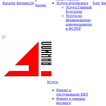
Каталог
Битрикс24
Услуги аутсорсинга
Блог
Бр
Акции
Услуга Главный
Бухгалтер
Услуги по
формированию
алкодекларации
в ФСРАР
Услуги
Ремонт и
обслуживание ККТ
Ремонт и поверка
весового