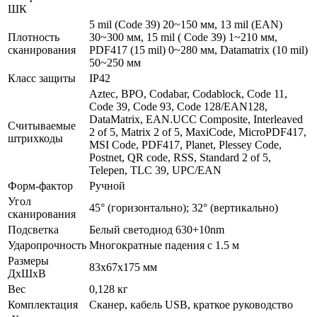
ШК
5 mil (Code 39) 20~150 мм, 13 mil (EAN)
Плотность
30~300 мм, 15 mil ( Code 39) 1~210 мм,
сканирования
PDF417 (15 mil) 0~280 мм, Datamatrix (10 mil)
50~250 мм
Класс защиты
IP42
Aztec, BPO, Codabar, Codablock, Code 11,
Code 39, Code 93, Code 128/EAN128,
DataMatrix, EAN.UCC Composite, Interleaved
Считываемые
2 of 5, Matrix 2 of 5, MaxiCode, MicroPDF417,
штрихкоды
MSI Code, PDF417, Planet, Plessey Code,
Postnet, QR code, RSS, Standard 2 of 5,
Telepen, TLC 39, UPC/EAN
Форм-фактор
Ручной
Угол
45° (горизонтально); 32° (вертикально)
сканирования
Подсветка
Белый светодиод 630+10nm
Ударопрочность
Многократные падения с 1.5 м
Размеры
83х67х175 мм
ДхШхВ
Вес
0,128 кг
Комплектация
Сканер, кабель USB, краткое руководство