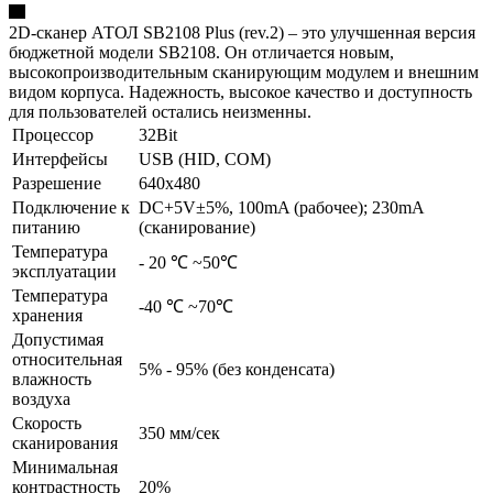
2D-сканер АТОЛ SB2108 Plus (rev.2) – это улучшенная версия
бюджетной модели SB2108. Он отличается новым,
высокопроизводительным сканирующим модулем и внешним
видом корпуса. Надежность, высокое качество и доступность
для пользователей остались неизменны.
Процессор
32Bit
Интерфейсы
USB (HID, COM)
Разрешение
640x480
Подключение к
DC+5V±5%, 100mA (рабочее); 230mA
питанию
(сканирование)
Температура
- 20 ℃ ~50℃
эксплуатации
Температура
-40 ℃ ~70℃
хранения
Допустимая
относительная
5% - 95% (без конденсата)
влажность
воздуха
Скорость
350 мм/сек
сканирования
Минимальная
контрастность
20%