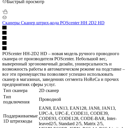
Быстрый просмотр
Сканеры Сканер штрих-кода POScenter HH 2D2 HD
POScenter HH-2D2 HD – новая модель ручного проводного
сканера от производителя POScenter. Небольшой вес,
выверенный эргономичный дизайн, универсальность и
возможность работы в автоматическом режиме на подставке –
все эти преимущества позволяют успешно использовать
сканер в магазинах, заведениях сегмента HoReCa и прочих
предприятиях сферы услуг.
Тип сканера
2D сканер
Тип
Проводной
подключения
EAN8, EAN13, EAN128, JAN8, JAN13,
UPC-A, UPC-E, CODE11, CODE39,
Поддерживаемые
CODE93, CODE128, CODE-BAR, Inter-
1D штрихкоды
leaved2/5, Standard 2/5, Matrix 2/5,