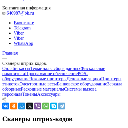
Контактная информация
640987@bk.ru
Вконтакте
Telegram
Viber
Viber
WhatsApp
Главная
—
Сканеры штрих-кодов
Онлайн кассы
Терминалы сбора данных
Фискальные
накопители
Программное обеспечение
POS-
оборудование
Чековые принтеры
Денежные ящики
Принтеры
этикеток
Электронные весы
Банковское оборудование
Зеркала
обзорные
Расходные материалы
Системы вызова
персонала
Токены
Аксессуары
Сканеры штрих-кодов