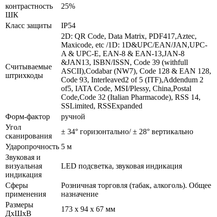
контрастность
25%
ШК
Класс защиты
IP54
2D: QR Code, Data Matrix, PDF417,Aztec,
Maxicode, etc /1D: 1D&UPC/EAN/JAN,UPC-
A & UPC-E, EAN-8 & EAN-13,JAN-8
&JAN13, ISBN/ISSN, Code 39 (withfull
Считываемые
ASCII),Codabar (NW7), Code 128 & EAN 128,
штрихкоды
Code 93, Interleaved2 of 5 (ITF),Addendum 2
of5, IATA Code, MSI/Plessy, China,Postal
Code,Code 32 (Italian Pharmacode), RSS 14,
SSLimited, RSSExpanded
Форм-фактор
ручной
Угол
± 34° горизонтально/ ± 28° вертикально
сканирования
Ударопрочность
5 м
Звуковая и
визуальная
LED подсветка, звуковая индикация
индикация
Сферы
Розничная торговля (табак, алкоголь). Общее
применения
назначение
Размеры
173 x 94 x 67 мм
ДхШхВ