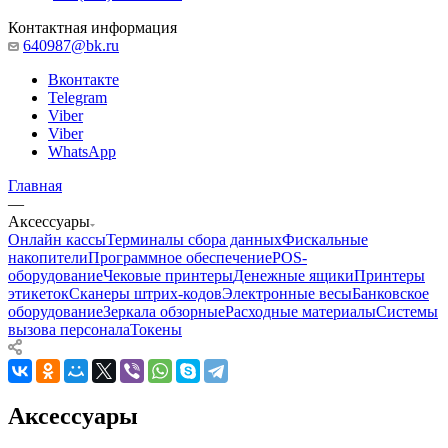
Контактная информация
640987@bk.ru
Вконтакте
Telegram
Viber
Viber
WhatsApp
Главная
—
Аксессуары
Онлайн кассы
Терминалы сбора данных
Фискальные
накопители
Программное обеспечение
POS-
оборудование
Чековые принтеры
Денежные ящики
Принтеры
этикеток
Сканеры штрих-кодов
Электронные весы
Банковское
оборудование
Зеркала обзорные
Расходные материалы
Системы
вызова персонала
Токены
Аксессуары