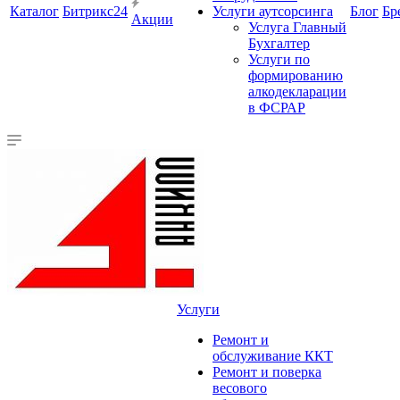
Каталог
Битрикс24
Услуги аутсорсинга
Блог
Бр
Акции
Услуга Главный
Бухгалтер
Услуги по
формированию
алкодекларации
в ФСРАР
Услуги
Ремонт и
обслуживание ККТ
Ремонт и поверка
весового