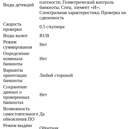
плотности; Геометрический контроль
Виды детекций
банкноты; Спец. элемент «И»;
Спектральная характеристика; Проверка на
сдвоенность
Скорость
0.5 с/купюра
проверки
Виды валют
RUB
Режим
Нет
суммирования
Определение
номинала
Нет
банкноты
Варианты
ориентации
Любой стороной
банкноты
Сохранение
данных о
Нет
проверенных
банкнотах
Возможность
самостоятельного
Да
обновления ПО
Режим выдачи
Обратная