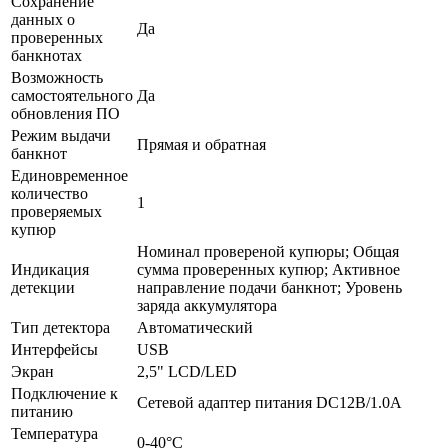
Сохранение
данных о
Да
проверенных
банкнотах
Возможность
самостоятельного
Да
обновления ПО
Режим выдачи
Прямая и обратная
банкнот
Единовременное
количество
1
проверяемых
купюр
Номинал провереной купюры; Общая
Индикация
сумма проверенных купюр; Активное
детекции
направление подачи банкнот; Уровень
заряда аккумулятора
Тип детектора
Автоматический
Интерфейсы
USB
Экран
2,5" LCD/LED
Подключение к
Сетевой адаптер питания DC12В/1.0A
питанию
Температура
0-40°С