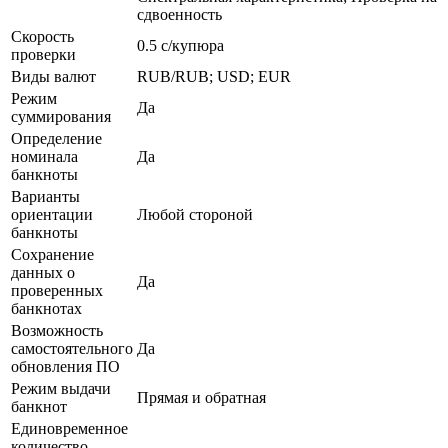
сдвоенность
Скорость
0.5 с/купюра
проверки
Виды валют
RUB/RUB; USD; EUR
Режим
Да
суммирования
Определение
номинала
Да
банкноты
Варианты
ориентации
Любой стороной
банкноты
Сохранение
данных о
Да
проверенных
банкнотах
Возможность
самостоятельного
Да
обновления ПО
Режим выдачи
Прямая и обратная
банкнот
Единовременное
количество