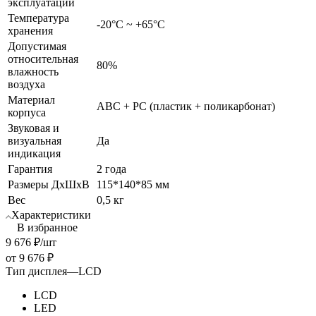
эксплуатации
Температура
-20°С ~ +65°С
хранения
Допустимая
относительная
80%
влажность
воздуха
Материал
ABC + PC (пластик + поликарбонат)
корпуса
Звуковая и
визуальная
Да
индикация
Гарантия
2 года
Размеры ДхШхВ
115*140*85 мм
Вес
0,5 кг
Характеристики
В избранное
9 676
₽
/шт
от
9 676 ₽
Тип дисплея
—
LCD
LCD
LED