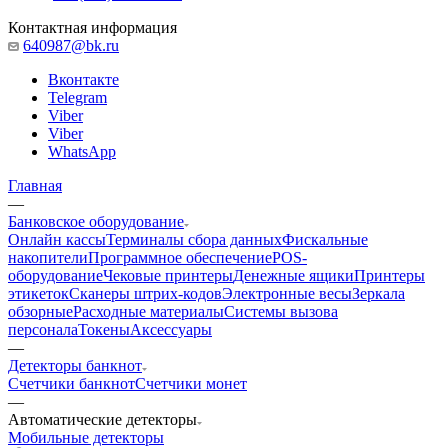
Контактная информация
640987@bk.ru
Вконтакте
Telegram
Viber
Viber
WhatsApp
Главная
—
Банковское оборудование
Онлайн кассы
Терминалы сбора данных
Фискальные
накопители
Программное обеспечение
POS-
оборудование
Чековые принтеры
Денежные ящики
Принтеры
этикеток
Сканеры штрих-кодов
Электронные весы
Зеркала
обзорные
Расходные материалы
Системы вызова
персонала
Токены
Аксессуары
—
Детекторы банкнот
Счетчики банкнот
Счетчики монет
—
Автоматические детекторы
Мобильные детекторы