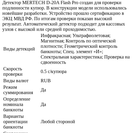
Детектор MERTECH D-20A Flash Pro создан для проверки
подлинности купюр. В конструкции модели использовались
новейшие разработки. Устройство прошло сертификацию в
ЭКЦ МВД РФ. По итогам проверки показан высокий
результат. Автоматический детектор подходит для кассовых
узлов с высокой или средней проходимостью.
Инфракрасная; Ультрафиолетовая;
Магнитная; Контроль по оптической
плотности; Геометрический контроль
Виды детекций
банкноты; Спец. элемент «И»;
Спектральная характеристика; Проверка на
сдвоенность
Скорость
0.5 с/купюра
проверки
Виды валют
RUB
Режим
Да
суммирования
Определение
номинала
Да
банкноты
Варианты
ориентации
Любой стороной
банкноты