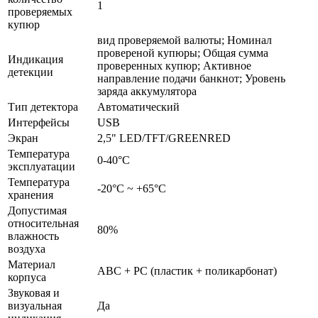
1
проверяемых
купюр
вид проверяемой валюты; Номинал
провереной купюры; Общая сумма
Индикация
проверенных купюр; Активное
детекции
направление подачи банкнот; Уровень
заряда аккумулятора
Тип детектора
Автоматический
Интерфейсы
USB
Экран
2,5" LED/TFT/GREENRED
Температура
0-40°С
эксплуатации
Температура
-20°С ~ +65°С
хранения
Допустимая
относительная
80%
влажность
воздуха
Материал
ABC + PC (пластик + поликарбонат)
корпуса
Звуковая и
визуальная
Да