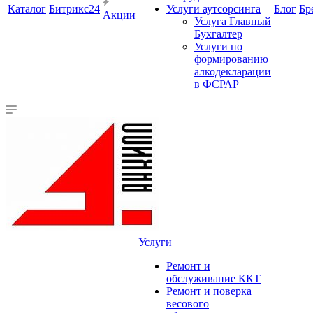
Каталог
Битрикс24
Услуги аутсорсинга
Блог
Бр
Акции
Услуга Главный
Бухгалтер
Услуги по
формированию
алкодекларации
в ФСРАР
Услуги
Ремонт и
обслуживание ККТ
Ремонт и поверка
весового