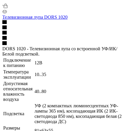
Телевизионная лупа DORS 1020
DORS 1020 - Телевизионная лупа со встроенной УФ/ИК/
Белой подсветкой.
Подключение
12В
к питанию
Температура
10..35
эксплуатации
Допустимая
относительная
40..80
влажность
воздуха
УФ (2 компактных люминесцентных УФ-
лампы 365 нм), косопадающая ИК (2 ИК-
Подсветка
светодиода 850 нм), косопадающая белая (2
светодиода ДС)
Размеры
81х63х55