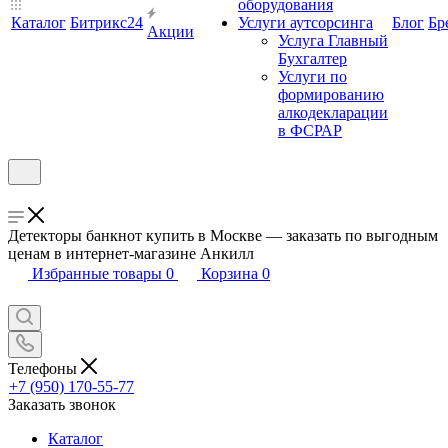
оборудования
Каталог
Битрикс24
Услуги аутсорсинга
Блог
Бр
Акции
Услуга Главный
Бухгалтер
Услуги по
формированию
алкодекларации
в ФСРАР
Детекторы банкнот купить в Москве — заказать по выгодным
ценам в интернет-магазине Анкилл
Избранные товары
0
Корзина
0
Телефоны
+7 (950) 170-55-77
Заказать звонок
Каталог