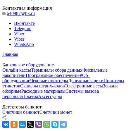
Контактная информация
640987@bk.ru
Вконтакте
Telegram
Viber
Viber
WhatsApp
Главная
—
Банковское оборудование
Онлайн кассы
Терминалы сбора данных
Фискальные
накопители
Программное обеспечение
POS-
оборудование
Чековые принтеры
Денежные ящики
Принтеры
этикеток
Сканеры штрих-кодов
Электронные весы
Зеркала
обзорные
Расходные материалы
Системы вызова
персонала
Токены
Аксессуары
—
Детекторы банкнот
Счетчики банкнот
Счетчики монет