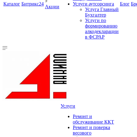
Каталог
Битрикс24
Услуги аутсорсинга
Блог
Бр
Акции
Услуга Главный
Бухгалтер
Услуги по
формированию
алкодекларации
в ФСРАР
Услуги
Ремонт и
обслуживание ККТ
Ремонт и поверка
весового