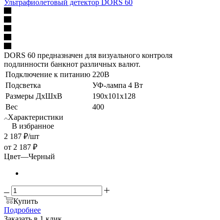
Ультрафиолетовый детектор DORS 60
DORS 60 предназначен для визуального контроля
подлинности банкнот различных валют.
Подключение к питанию
220В
Подсветка
УФ-лампа 4 Вт
Размеры ДхШхВ
190х101х128
Вес
400
Характеристики
В избранное
2 187
₽
/шт
от
2 187 ₽
Цвет
—
Черный
Купить
Подробнее
Заказать в 1 клик