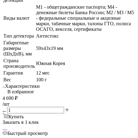
детекций
М1 - общегражданские паспорта; М4 -
денежные билеты Банка России; М2 / М3 / М5
Виды валют
- федеральные специальные и акцизные
марки, табачные марки, талоны ГТО, полиса
ОСАГО, векселя, сертификаты
Тип детектора
Антистокс
Габаритные
размеры
59x43x19 мм
(ШхДхВ), мм
Страна
Южная Корея
производитель
Гарантия
12 мес
Вес
100 г
Характеристики
В избранное
4 690
₽
/шт
Купить
Заказать в 1 клик
Быстрый просмотр