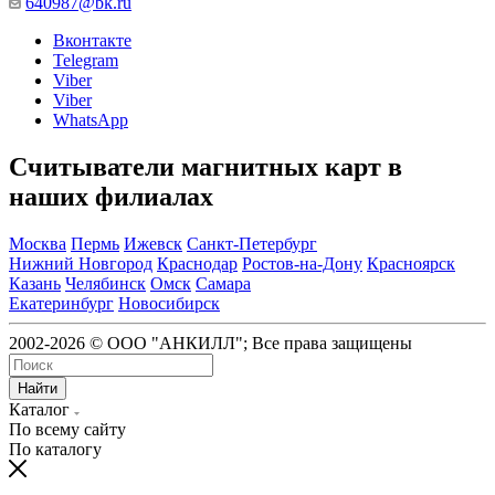
640987@bk.ru
Вконтакте
Telegram
Viber
Viber
WhatsApp
Считыватели магнитных карт в
наших филиалах
Москва
Пермь
Ижевск
Санкт-Петербург
Нижний Новгород
Краснодар
Ростов-на-Дону
Красноярск
Казань
Челябинск
Омск
Самара
Екатеринбург
Новосибирск
2002-2026 © ООО "АНКИЛЛ"; Все права защищены
Найти
Каталог
По всему сайту
По каталогу