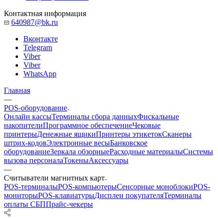
Контактная информация
640987@bk.ru
Вконтакте
Telegram
Viber
Viber
WhatsApp
Главная
—
POS-оборудование
Онлайн кассы
Терминалы сбора данных
Фискальные
накопители
Программное обеспечение
Чековые
принтеры
Денежные ящики
Принтеры этикеток
Сканеры
штрих-кодов
Электронные весы
Банковское
оборудование
Зеркала обзорные
Расходные материалы
Системы
вызова персонала
Токены
Аксессуары
—
Считыватели магнитных карт
POS-терминалы
POS-компьютеры
Сенсорные моноблоки
POS-
мониторы
POS-клавиатуры
Дисплеи покупателя
Терминалы
оплаты СБП
Прайс-чекеры