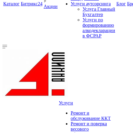
Каталог
Битрикс24
Услуги аутсорсинга
Блог
Бр
Акции
Услуга Главный
Бухгалтер
Услуги по
формированию
алкодекларации
в ФСРАР
Услуги
Ремонт и
обслуживание ККТ
Ремонт и поверка
весового