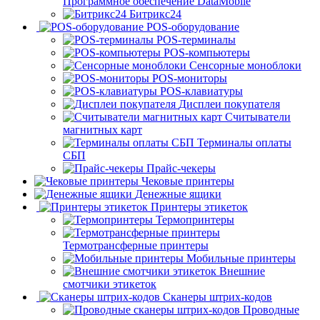
Программное обеспечение DataMobile
Битрикс24
POS-оборудование
POS-терминалы
POS-компьютеры
Сенсорные моноблоки
POS-мониторы
POS-клавиатуры
Дисплеи покупателя
Считыватели
магнитных карт
Терминалы оплаты
СБП
Прайс-чекеры
Чековые принтеры
Денежные ящики
Принтеры этикеток
Термопринтеры
Термотрансферные принтеры
Мобильные принтеры
Внешние
смотчики этикеток
Сканеры штрих-кодов
Проводные