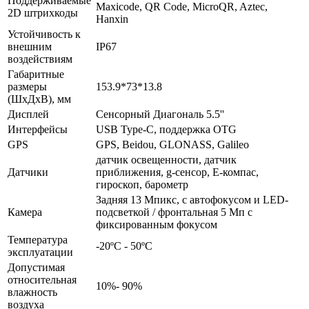
Поддерживаемые
Maxicode, QR Code, MicroQR, Aztec,
2D штрихкоды
Hanxin
Устойчивость к
внешним
IP67
воздействиям
Габаритные
размеры
153.9*73*13.8
(ШхДхВ), мм
Дисплей
Сенсорный Диагональ 5.5''
Интерфейсы
USB Type-C, поддержка OTG
GPS
GPS, Beidou, GLONASS, Galileo
датчик освещенности, датчик
Датчики
приближения, g-сенсор, Е-компас,
гироскоп, барометр
Задняя 13 Мпикс, с автофокусом и LED-
Камера
подсветкой / фронтальная 5 Мп с
фиксированным фокусом
Температура
-20ºС - 50ºС
эксплуатации
Допустимая
относительная
10%- 90%
влажность
воздуха