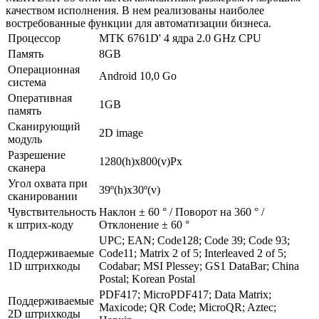
качеством исполнения. В нем реализованы наиболее
востребованные функции для автоматизации бизнеса.
Процессор
MTK 6761D' 4 ядра 2.0 GHz CPU
Память
8GB
Операционная
Android 10,0 Go
система
Оперативная
1GB
память
Сканирующий
2D image
модуль
Разрешение
1280(h)х800(v)Px
сканера
Угол охвата при
39º(h)x30º(v)
сканировании
Чувствительность
Наклон ± 60 ° / Поворот на 360 ° /
к штрих-коду
Отклонение ± 60 °
UPC; EAN; Code128; Code 39; Code 93;
Поддерживаемые
Code11; Matrix 2 of 5; Interleaved 2 of 5;
1D штрихкоды
Codabar; MSI Plessey; GS1 DataBar; China
Postal; Korean Postal
PDF417; MicroPDF417; Data Matrix;
Поддерживаемые
Maxicode; QR Code; MicroQR; Aztec;
2D штрихкоды