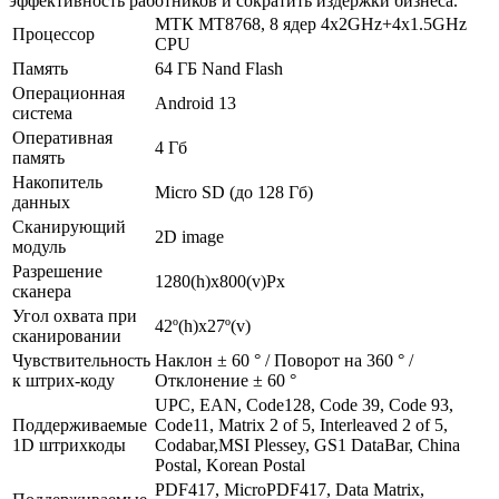
эффективность работников и сократить издержки бизнеса.
MТК MT8768, 8 ядер 4x2GHz+4x1.5GHz
Процессор
CPU
Память
64 ГБ Nand Flash
Операционная
Android 13
система
Оперативная
4 Гб
память
Накопитель
Micro SD (до 128 Гб)
данных
Сканирующий
2D image
модуль
Разрешение
1280(h)х800(v)Px
сканера
Угол охвата при
42º(h)x27º(v)
сканировании
Чувствительность
Наклон ± 60 ° / Поворот на 360 ° /
к штрих-коду
Отклонение ± 60 °
UPC, EAN, Code128, Code 39, Code 93,
Поддерживаемые
Code11, Matrix 2 of 5, Interleaved 2 of 5,
1D штрихкоды
Codabar,MSI Plessey, GS1 DataBar, China
Postal, Korean Postal
PDF417, MicroPDF417, Data Matrix,