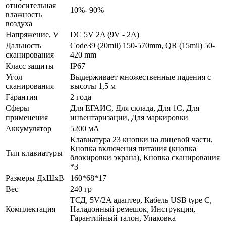
относительная
10%- 90%
влажность
воздуха
Напряжение, V
DC 5V 2A (9V - 2A)
Дальность
Code39 (20mil) 150-570mm, QR (15mil) 50-
сканирования
420 mm
Класс защиты
IP67
Угол
Выдерживает множественные падения с
сканирования
высоты 1,5 м
Гарантия
2 года
Сферы
Для ЕГАИС, Для склада, Для 1С, Для
применения
инвентаризации, Для маркировки
Аккумулятор
5200 мА
Клавиатура 23 кнопки на лицевой части,
Кнопка включения питания (кнопка
Тип клавиатуры
блокировки экрана), Кнопка сканирования
*3
Размеры ДхШхВ
160*68*17
Вес
240 гр
ТСД, 5V/2A адаптер, Кабель USB type С,
Комплектация
Наладонный ремешок, Инструкция,
Гарантийный талон, Упаковка