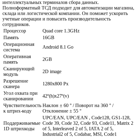
интеллектуальных терминалов сбора данных.
Полноформатный ТСД подходит для автоматизации магазина,
склада или логистической компании. Он поможет ускорить
учетные операции и повысить производительность
сотрудников.
Процессор
Quad core 1.3GHz
Память
16GB
Операционная
Android 8.1 Go
система
Оперативная
2GB
память
Сканирующий
2D image
модуль
Разрешение
1280х800 Px
сканера
Угол охвата при
42º(h)x27º(v)
сканировании
Чувствительность
Наклон ± 60 ° / Поворот на 360 ° /
к штрих-коду
Отклонение ± 55 °
UPC/EAN, UPC/EAN , Code128, GS1-128,
Поддерживаемые
Code 39, Code 32, Code 93, Code11, Matrix 2
1D штрихкоды
of 5, Interleaved 2 of 5, IATA 2 of 5,
Industrial2 of 5, Codabar, MSI, Code1