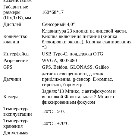
воздействиям
Габаритные
размеры
160*68*17
(ШхДхВ), мм
Дисплей
Сенсорный 4,0''
Клавиатура 23 кнопки на лицевой части,
Количество
Кнопка включения питания (кнопка
клавиш
блокировки экрана), Кнопка сканирования
*3
Интерфейсы
USB Type-C, поддержка OTG
Разрешение
WVGA, 800×480
GPS
GPS, Beidou, GLONASS, Galileo
датчик освещенности, датчик
Датчики
приближения, g-сенсор, Е-компас,
гироскоп, барометр
Задняя: '13 Мпикс, с автофокусом и
Камера
вспышкой Фронтальная: 2 Мпикс с
фиксированным фокусом
Температура
-20ºС - 50ºС
эксплуатации
Температура
-40ºС - +70ºС
хранения
Допустимая