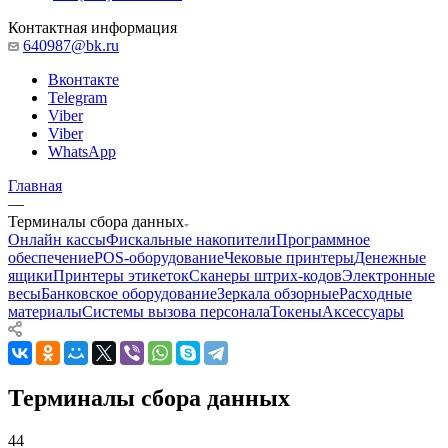
Контактная информация
640987@bk.ru
Вконтакте
Telegram
Viber
Viber
WhatsApp
Главная
—
Терминалы сбора данных
Онлайн кассы
Фискальные накопители
Программное
обеспечение
POS-оборудование
Чековые принтеры
Денежные
ящики
Принтеры этикеток
Сканеры штрих-кодов
Электронные
весы
Банковское оборудование
Зеркала обзорные
Расходные
материалы
Системы вызова персонала
Токены
Аксессуары
Терминалы сбора данных
44