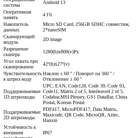
Android 13
система
Оперативная
4 Гб
память
Накопитель
Micro SD Card, 256GB SDHC совместим,
данных
2*nanoSIM
Сканирующий
2D image
модуль
Разрешение
1280(h)х800(v)Px
сканера
Угол охвата при
42º(h)x27º(v)
сканировании
Чувствительность
Наклон ± 60 ° / Поворот на 360 ° /
к штрих-коду
Отклонение ± 60 °
UPC, EAN, Code128, Code 39, Code 93,
Поддерживаемые
Code11, Matrix 2 of 5, Interleaved 2 of 5,
1D штрихкоды
Codabar,MSI Plessey, GS1 DataBar, China
Postal, Korean Postal
PDF417, MicroPDF417, Data Matrix,
Поддерживаемые
Maxicode, QR Code, MicroQR, Aztec,
2D штрихкоды
Hanxin
Устойчивость к
внешним
IP67