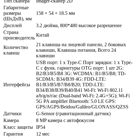
Тип сканера
Imager-сканер 2D
Габаритные
размеры
158 × 54 × 18.5 мм
(ШхДхВ), мм
Дисплей
3.2 дюйма, 800*480 высокое разрешение
Страна
Китай
производитель
21 клавиша на лицевой панели, 2 боковых
Количество
клавиши, Клавиша питания, Всего 24
клавиш
клавиши
USB порт: 1 x Type-C Порт зарядки: 1 x Type-
C с функ. гарнитуры OTG порт: 1 шт 2G:
B2/B3/B5/B8 3G: WCDMA: B1/B5/B8; TD-
SCDMA: B34/B39 4G: FDD-LTE:
Интерфейсы
B1/B3/B5/B7/B8/B20; TDD-LTE:
B34/B38/B39/B40/B41 Wi-Fi: Wi-Fi 802.11
a/b/g/n/r/ac (Dual-band Wi-Fi: 2.4G+5G); Wi-Fi
5G PA amplifier Bluetooth: 5.0 LE GPS:
GPS/AGPS/Beidou/Galileo/GLONASS/QZSS
Датчики
G-Sensor (гравитационный датчик)
Камера
8 MP камера с автофокусом
Класс защиты
IP54
Гарантия
12 мес