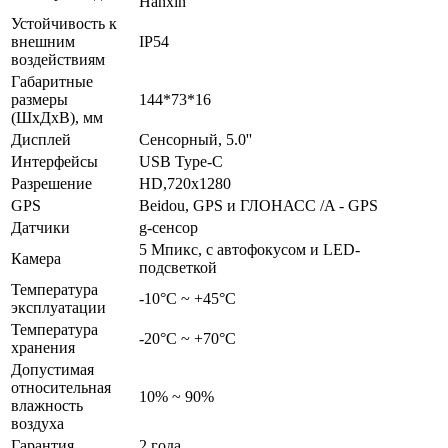
Hanxin
Устойчивость к
внешним
IP54
воздействиям
Габаритные
размеры
144*73*16
(ШхДхВ), мм
Дисплей
Сенсорный, 5.0''
Интерфейсы
USB Type-C
Разрешение
HD,720x1280
GPS
Beidou, GPS и ГЛОНАСС /A - GPS
Датчики
g-сенсор
5 Мпикс, с автофокусом и LED-
Камера
подсветкой
Температура
-10°C ~ +45°C
эксплуатации
Температура
-20°С ~ +70°С
хранения
Допустимая
относительная
10% ~ 90%
влажность
воздуха
Гарантия
2 года