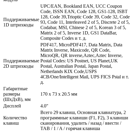
UPC/EAN, Bookland EAN, UCC Coupon
Code, ISSN EAN, Code 128, GS1-128, ISBT
128, Code 39,Trioptic Code 39, Code 32, Code
Поддерживаемые
93, Code 11, Interleaved 2 of 5, Discrete 2 of 5,
1D штрихкоды
Codabar, MSI, Chinese 2 of 5, Korean 3 of 5,
Matrix 2 of 5, Inverse 1D, GS1 DataBar,
Composite Codes и т. д.
PDF417, MicroPDF417, Data Matrix, Data
Matrix Inverse, Maxicode, QR Code,
MicroQR, QR inverse,Aztec,Aztec Inverse,
Поддерживаемые
Postal Codes: US Postnet, US Planet,UK
2D штрихкоды
Postal, Australian Postal, Japan Postal,
Netherlands KIX Code,USPS
4CB/One/Intelligent Mail, UPS FICS Pstal и т.
д.
Габаритные
размеры
170 х 73 х 20.5 мм
(ШхДхВ), мм
Дисплей
4.0"
Всего 29 клавиш, Основная клавиатура, 2
Количество
программные клавиши (F1, F2), 3 клавиши
клавиш
сканирования, удалить / назад / ввести /
TAB / 1 / A / горячая клавиша