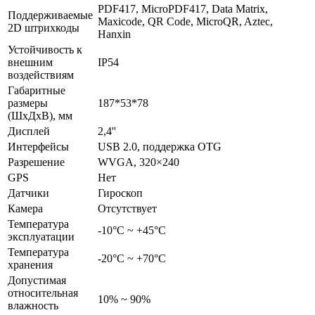
PDF417, MicroPDF417, Data Matrix,
Поддерживаемые
Maxicode, QR Code, MicroQR, Aztec,
2D штрихкоды
Hanxin
Устойчивость к
внешним
IP54
воздействиям
Габаритные
размеры
187*53*78
(ШхДхВ), мм
Дисплей
2,4''
Интерфейсы
USB 2.0, поддержка OTG
Разрешение
WVGA, 320×240
GPS
Нет
Датчики
Гироскоп
Камера
Отсутствует
Температура
-10°C ~ +45°C
эксплуатации
Температура
-20°С ~ +70°С
хранения
Допустимая
относительная
10% ~ 90%
влажность