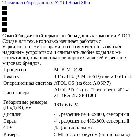
Терминал сбора данных АТОЛ Smart.Slim
Самый бюджетный терминал сбора данных компании АТОЛ.
Создан для тех, кто только начинает работать с
маркированными товарами, но сразу хочет пользоваться
надежным устройством и считывать любые коды так же
эффективно, как пользователи дорогих моделей известных
мировых брендов.
Процессор
MTK MT6580
Память
1 Гб /8 Гб (+ MicroSD) или 2 Гб/16 ГБ
Операционная система
ATOL OS (на базе AOSP 7)
ATOL 2D E3 ( на "Расширенный" -
Тип сканера
ZEBRA 2D SE4100)
Габаритные размеры
161x 69x 24
(ШхДхВ), мм
Дисплей
4", разрешение 480х800, сенсорный
Экран
4", разрешение 480х800, сенсорный
GPS
Да (опционально)
Камера
5 МП с автофокусом (опционально)