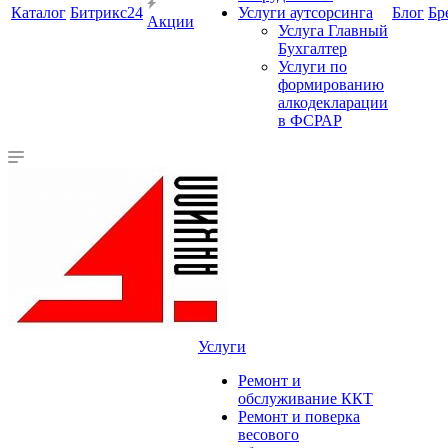
Каталог
Битрикс24
Услуги аутсорсинга
Блог
Бр
Акции
Услуга Главный
Бухгалтер
Услуги по
формированию
алкодекларации
в ФСРАР
Услуги
Ремонт и
обслуживание ККТ
Ремонт и поверка
весового