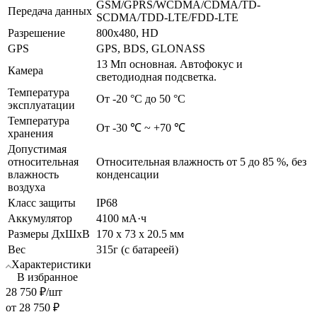
GSM/GPRS/WCDMA/CDMA/TD-
Передача данных
SCDMA/TDD-LTE/FDD-LTE
Разрешение
800х480, HD
GPS
GPS, BDS, GLONASS
13 Мп основная. Автофокус и
Камера
светодиодная подсветка.
Температура
От -20 °C до 50 °C
эксплуатации
Температура
От -30 ℃ ~ +70 ℃
хранения
Допустимая
относительная
Относительная влажность от 5 до 85 %, без
влажность
конденсации
воздуха
Класс защиты
IP68
Аккумулятор
4100 мА·ч
Размеры ДхШхВ
170 х 73 х 20.5 мм
Вес
315г (с батареей)
Характеристики
В избранное
28 750
₽
/шт
от
28 750 ₽