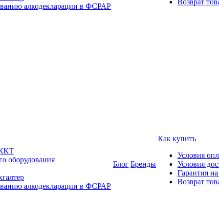
Возврат тов
ованию алкодекларации в ФСРАР
Как купить
 ККТ
Условия оп
го оборудования
Блог
Бренды
Условия дос
Гарантия на
хгалтер
Возврат тов
ованию алкодекларации в ФСРАР