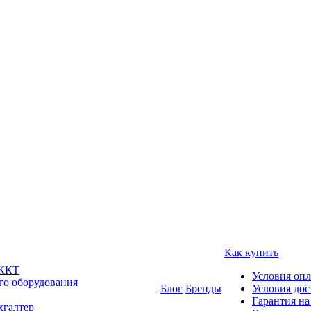
Как купить
 ККТ
Условия оп
го оборудования
Блог
Бренды
Условия дос
Гарантия на
хгалтер