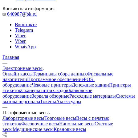
Контактная информация
640987@bk.ru
Вконтакте
Telegram
Viber
Viber
WhatsApp
Главная
—
Электронные весы
Онлайн кассы
Терминалы сбора данных
Фискальные
накопители
Программное обеспечение
POS-
оборудование
Чековые принтеры
Денежные ящики
Принтеры
этикеток
Сканеры штрих-кодов
Банковское
оборудование
Зеркала обзорные
Расходные материалы
Системы
вызова персонала
Токены
Аксессуары
—
Платформенные весы
Лабораторные весы
Торговые весы
Весы с печатью
этикеток
Фасовочные весы
Напольные весы
Счетные
весы
Медицинские весы
Крановые весы