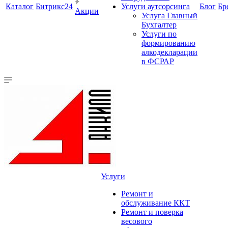
Каталог
Битрикс24
Услуги аутсорсинга
Блог
Бр
Акции
Услуга Главный
Бухгалтер
Услуги по
формированию
алкодекларации
в ФСРАР
Услуги
Ремонт и
обслуживание ККТ
Ремонт и поверка
весового