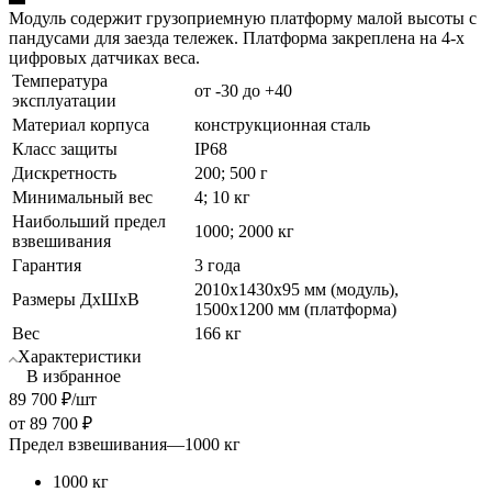
Модуль содержит грузоприемную платформу малой высоты с
пандусами для заезда тележек. Платформа закреплена на 4-х
цифровых датчиках веса.
Температура
от -30 до +40
эксплуатации
Материал корпуса
конструкционная сталь
Класс защиты
IP68
Дискретность
200; 500 г
Минимальный вес
4; 10 кг
Наибольший предел
1000; 2000 кг
взвешивания
Гарантия
3 года
2010х1430х95 мм (модуль),
Размеры ДхШхВ
1500х1200 мм (платформа)
Вес
166 кг
Характеристики
В избранное
89 700
₽
/шт
от
89 700 ₽
Предел взвешивания
—
1000 кг
1000 кг