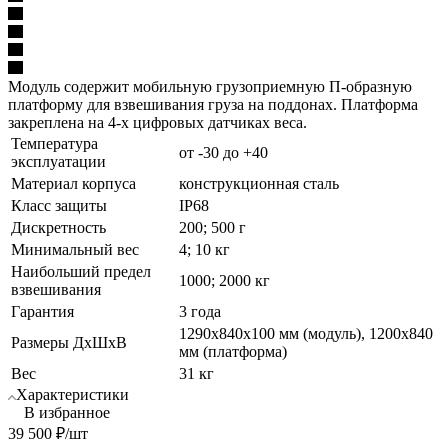
Модуль содержит мобильную грузоприемную П-образную
платформу для взвешивания груза на поддонах. Платформа
закреплена на 4-х цифровых датчиках веса.
Температура
от -30 до +40
эксплуатации
Материал корпуса
конструкционная сталь
Класс защиты
IP68
Дискретность
200; 500 г
Минимальный вес
4; 10 кг
Наибольший предел
1000; 2000 кг
взвешивания
Гарантия
3 года
1290х840х100 мм (модуль), 1200х840
Размеры ДхШхВ
мм (платформа)
Вес
31 кг
Характеристики
В избранное
39 500
₽
/шт