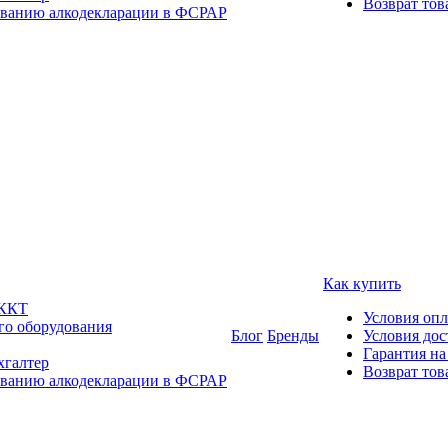
Возврат тов
ованию алкодекларации в ФСРАР
Как купить
 ККТ
Условия оп
го оборудования
Блог
Бренды
Условия дос
Гарантия на
хгалтер
Возврат тов
ованию алкодекларации в ФСРАР