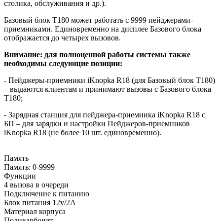
столика, обслуживания и др.).
Базовый блок T180 может работать с 9999 пейджерами-
приемниками. Единовременно на дисплее Базового блока
отображается до четырех вызовов.
Внимание: для полноценной работы системы также
необходимы следующие позиции:
- Пейджеры-приемники iKnopka R18 (для Базовый блок T180)
– выдаются клиентам и принимают вызовы с Базового блока
T180;
- Зарядная станция для пейджера-приемника iKnopka R18 с
БП – для зарядки и настройки Пейджеров-приемников
iKnopka R18 (не более 10 шт. единовременно).
Память
Память: 0-9999
Функции
4 вызова в очереди
Подключение к питанию
Блок питания 12v/2A
Материал корпуса
Поликарбонат