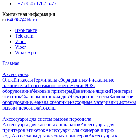
+7 (950) 170-55-77
Контактная информация
640987@bk.ru
Вконтакте
Telegram
Viber
Viber
WhatsApp
Главная
—
Аксессуары
Онлайн кассы
Терминалы сбора данных
Фискальные
накопители
Программное обеспечение
POS-
оборудование
Чековые принтеры
Денежные ящики
Принтеры
этикеток
Сканеры штрих-кодов
Электронные весы
Банковское
оборудование
Зеркала обзорные
Расходные материалы
Системы
вызова персонала
Токены
—
Аксессуары для систем вызова персонала
Аксессуары для кассовых аппаратов
Аксессуары для
принтеров этикеток
Аксессуары для сканеров штрих-
кода
Аксессуары для чековых принтеров
Аксессуары к