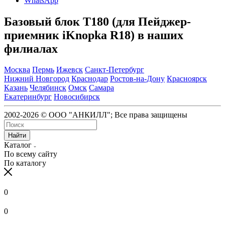
WhatsApp
Базовый блок T180 (для Пейджер-
приемник iKnopka R18) в наших
филиалах
Москва
Пермь
Ижевск
Санкт-Петербург
Нижний Новгород
Краснодар
Ростов-на-Дону
Красноярск
Казань
Челябинск
Омск
Самара
Екатеринбург
Новосибирск
2002-2026 © ООО "АНКИЛЛ"; Все права защищены
Найти
Каталог
По всему сайту
По каталогу
0
0