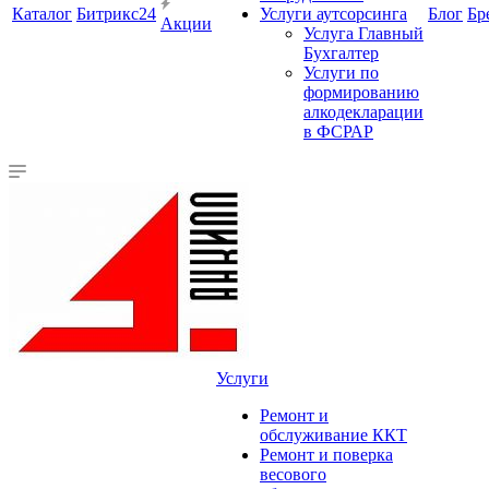
Каталог
Битрикс24
Услуги аутсорсинга
Блог
Бр
Акции
Услуга Главный
Бухгалтер
Услуги по
формированию
алкодекларации
в ФСРАР
Услуги
Ремонт и
обслуживание ККТ
Ремонт и поверка
весового