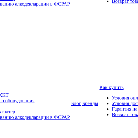
Возврат тов
ованию алкодекларации в ФСРАР
Как купить
 ККТ
Условия оп
го оборудования
Блог
Бренды
Условия дос
Гарантия на
хгалтер
Возврат тов
ованию алкодекларации в ФСРАР