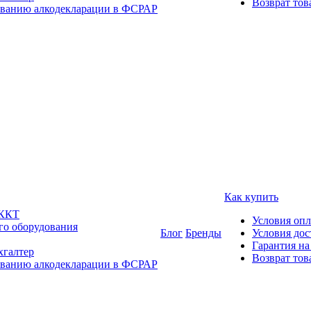
Возврат тов
ованию алкодекларации в ФСРАР
Как купить
 ККТ
Условия оп
го оборудования
Блог
Бренды
Условия дос
Гарантия на
хгалтер
Возврат тов
ованию алкодекларации в ФСРАР