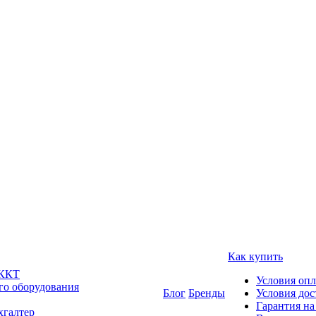
Как купить
 ККТ
Условия оп
го оборудования
Блог
Бренды
Условия дос
Гарантия на
хгалтер