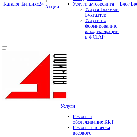
Каталог
Битрикс24
Услуги аутсорсинга
Блог
Бр
Акции
Услуга Главный
Бухгалтер
Услуги по
формированию
алкодекларации
в ФСРАР
Услуги
Ремонт и
обслуживание ККТ
Ремонт и поверка
весового