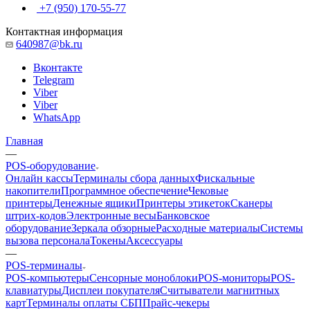
+7 (950) 170-55-77
Контактная информация
640987@bk.ru
Вконтакте
Telegram
Viber
Viber
WhatsApp
Главная
—
POS-оборудование
Онлайн кассы
Терминалы сбора данных
Фискальные
накопители
Программное обеспечение
Чековые
принтеры
Денежные ящики
Принтеры этикеток
Сканеры
штрих-кодов
Электронные весы
Банковское
оборудование
Зеркала обзорные
Расходные материалы
Системы
вызова персонала
Токены
Аксессуары
—
POS-терминалы
POS-компьютеры
Сенсорные моноблоки
POS-мониторы
POS-
клавиатуры
Дисплеи покупателя
Считыватели магнитных
карт
Терминалы оплаты СБП
Прайс-чекеры