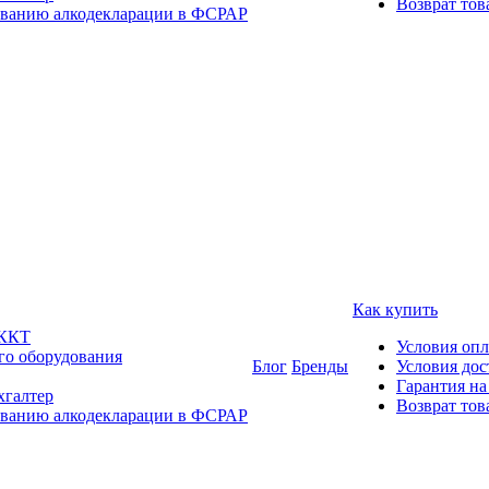
Возврат тов
ованию алкодекларации в ФСРАР
Как купить
 ККТ
Условия оп
го оборудования
Блог
Бренды
Условия дос
Гарантия на
хгалтер
Возврат тов
ованию алкодекларации в ФСРАР