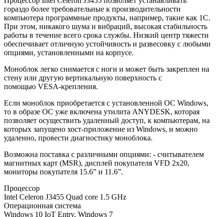
Процессор Intel Celeron J3455 позволяет устанавливать
гораздо более требовательные к производительности
компьютера программные продукты, например, такие как 1С.
При этом, никакого шума и вибраций, высокая стабильность
работы в течение всего срока службы. Низкий центр тяжести
обеспечивает отличную устойчивость и развесовку с любыми
опциями, установленными на корпусе.
Моноблок легко снимается с ноги и может быть закреплен на
стену или другую вертикальную поверхность с
помощью VESA-крепления.
Если моноблок приобретается с установленной ОС Windows,
то в образе ОС уже включена утилита ANYDESK, которая
позволяет осуществить удаленный доступ, к компьютерам, на
которых запущено хост-приложение из Windows, и можно
удаленно, провести диагностику моноблока.
Возможна поставка с различными опциями: - считывателем
магнитных карт (MSR), дисплей покупателя VFD 2x20,
мониторы покупателя 15.6” и 11.6”.
Процессор
Intel Celeron J3455 Quad core 1.5 GHz
Операционная система
Windows 10 IoT Entry, Windows 7