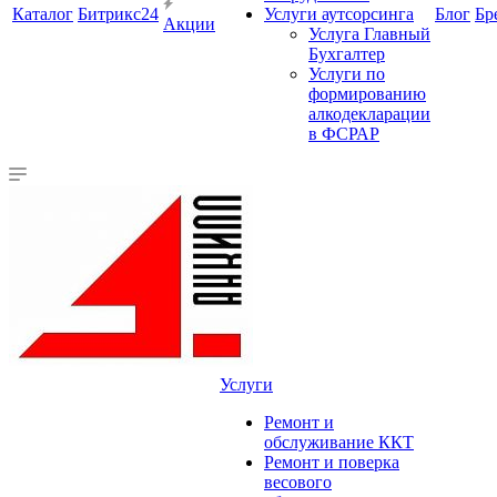
Каталог
Битрикс24
Услуги аутсорсинга
Блог
Бр
Акции
Услуга Главный
Бухгалтер
Услуги по
формированию
алкодекларации
в ФСРАР
Услуги
Ремонт и
обслуживание ККТ
Ремонт и поверка
весового