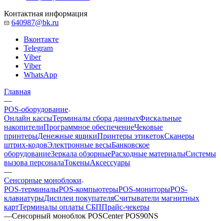
Контактная информация
640987@bk.ru
Вконтакте
Telegram
Viber
Viber
WhatsApp
Главная
—
POS-оборудование
Онлайн кассы
Терминалы сбора данных
Фискальные
накопители
Программное обеспечение
Чековые
принтеры
Денежные ящики
Принтеры этикеток
Сканеры
штрих-кодов
Электронные весы
Банковское
оборудование
Зеркала обзорные
Расходные материалы
Системы
вызова персонала
Токены
Аксессуары
—
Сенсорные моноблоки
POS-терминалы
POS-компьютеры
POS-мониторы
POS-
клавиатуры
Дисплеи покупателя
Считыватели магнитных
карт
Терминалы оплаты СБП
Прайс-чекеры
—
Сенсорный моноблок POSCenter POS90NS