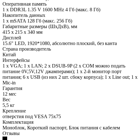
Оперативная память
1 х DDR3L 1.35 V 1600 MHz 4 Гб (макс. 8 Гб)
Накопитель данных
1 х mSATA 128 Гб (макс. 256 Гб)
Габаритные размеры (ШхДхВ), мм
415 х 215 х 340 мм
Дисплей
15.6" LED, 1920*1080, абсолютно плоский, без канта
Страна производитель
Китай
Интерфейсы
1 х VGA; 1 х LAN; 2 х DSUB-9P (2 х COM можно подать
питание 0V,5V,12V джамперами); 1 х 2-й монитор порт
питания; 6 х USB (из них 2 шт. сбоку корпуса); 1 х Line out; 1 х
Mic-in
Гарантия
12 мес
Вес
5,5 кг
Крепление
отверстия под VESA 75x75
Комплектация
Моноблок, Короткий паспорт, Блок питания с кабелем
Отзывы