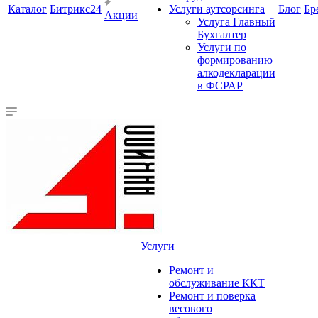
Каталог
Битрикс24
Услуги аутсорсинга
Блог
Бр
Акции
Услуга Главный
Бухгалтер
Услуги по
формированию
алкодекларации
в ФСРАР
Услуги
Ремонт и
обслуживание ККТ
Ремонт и поверка
весового