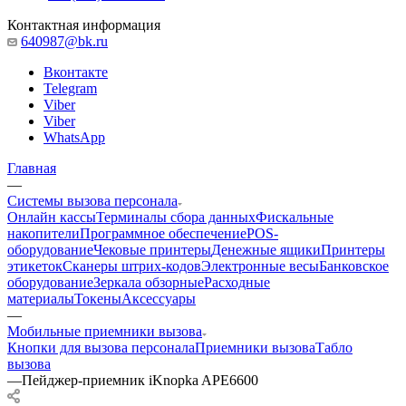
Контактная информация
640987@bk.ru
Вконтакте
Telegram
Viber
Viber
WhatsApp
Главная
—
Системы вызова персонала
Онлайн кассы
Терминалы сбора данных
Фискальные
накопители
Программное обеспечение
POS-
оборудование
Чековые принтеры
Денежные ящики
Принтеры
этикеток
Сканеры штрих-кодов
Электронные весы
Банковское
оборудование
Зеркала обзорные
Расходные
материалы
Токены
Аксессуары
—
Мобильные приемники вызова
Кнопки для вызова персонала
Приемники вызова
Табло
вызова
—
Пейджер-приемник iKnopka APE6600