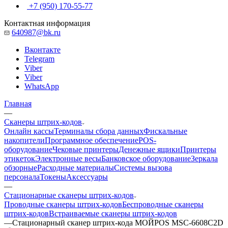
+7 (950) 170-55-77
Контактная информация
640987@bk.ru
Вконтакте
Telegram
Viber
Viber
WhatsApp
Главная
—
Сканеры штрих-кодов
Онлайн кассы
Терминалы сбора данных
Фискальные
накопители
Программное обеспечение
POS-
оборудование
Чековые принтеры
Денежные ящики
Принтеры
этикеток
Электронные весы
Банковское оборудование
Зеркала
обзорные
Расходные материалы
Системы вызова
персонала
Токены
Аксессуары
—
Стационарные сканеры штрих-кодов
Проводные сканеры штрих-кодов
Беспроводные сканеры
штрих-кодов
Встраиваемые сканеры штрих-кодов
—
Стационарный сканер штрих-кода МОЙPOS MSC-6608C2D