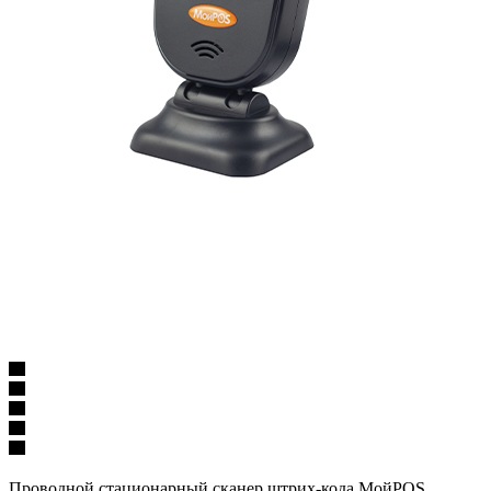
Проводной стационарный cканер штрих-кода МойPOS.