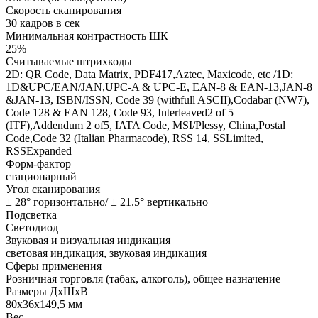
Скорость сканирования
30 кадров в сек
Минимальная контрастность ШК
25%
Считываемые штрихкоды
2D: QR Code, Data Matrix, PDF417,Aztec, Maxicode, etc /1D:
1D&UPC/EAN/JAN,UPC-A & UPC-E, EAN-8 & EAN-13,JAN-8
&JAN-13, ISBN/ISSN, Code 39 (withfull ASCII),Codabar (NW7),
Code 128 & EAN 128, Code 93, Interleaved2 of 5
(ITF),Addendum 2 of5, IATA Code, MSI/Plessy, China,Postal
Code,Code 32 (Italian Pharmacode), RSS 14, SSLimited,
RSSExpanded
Форм-фактор
стационарный
Угол сканирования
± 28° горизонтально/ ± 21.5° вертикально
Подсветка
Светодиод
Звуковая и визуальная индикация
световая индикация, звуковая индикация
Сферы применения
Розничная торговля (табак, алкоголь), общее назначение
Размеры ДхШхВ
80x36x149,5 мм
Вес