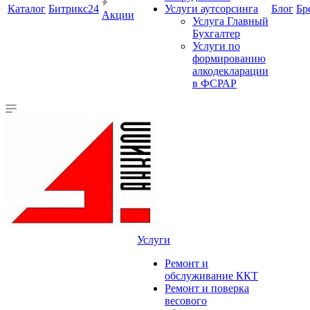
Каталог
Битрикс24
Услуги аутсорсинга
Блог
Бр
Акции
Услуга Главный
Бухгалтер
Услуги по
формированию
алкодекларации
в ФСРАР
Услуги
Ремонт и
обслуживание ККТ
Ремонт и поверка
весового