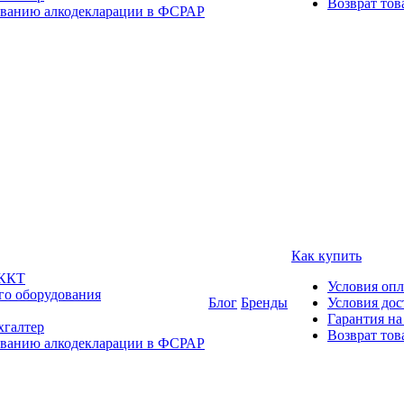
Возврат тов
ованию алкодекларации в ФСРАР
Как купить
 ККТ
Условия оп
го оборудования
Блог
Бренды
Условия дос
Гарантия на
хгалтер
Возврат тов
ованию алкодекларации в ФСРАР