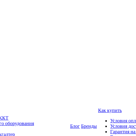
Как купить
 ККТ
Условия оп
го оборудования
Блог
Бренды
Условия дос
Гарантия на
хгалтер