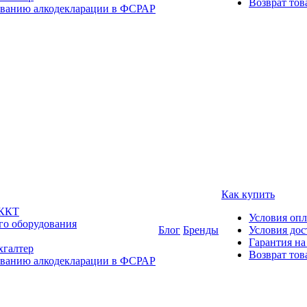
Возврат тов
ованию алкодекларации в ФСРАР
Как купить
 ККТ
Условия оп
го оборудования
Блог
Бренды
Условия дос
Гарантия на
хгалтер
Возврат тов
ованию алкодекларации в ФСРАР